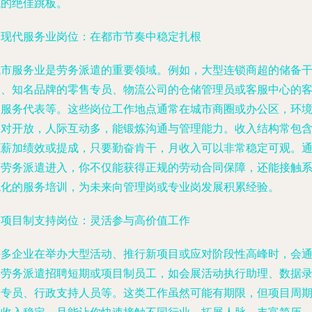
域的绝佳跳板。
. 现代服务业岗位：在都市节奏中稳定扎根
城市服务业是劳务派遣的重要领域。例如，大型连锁商超的储备
部、知名品牌的零售专员、物流公司的仓储管理员或客服中心的
户服务代表等。这些岗位工作地点通常在城市商圈或办公区，环
相对开放，人际互动多，能锻炼沟通与管理能力。收入结构常包
底薪加绩效或提成，只要勤奋肯干，月收入可以非常稳定可观。
过劳务派遣进入，你不仅能获得正规的劳动合同保障，还能接触
统化的服务培训，为未来向管理岗或专业岗发展积累经验。
. 项目制支持岗位：灵活参与高价值工作
许多企业在举办大型活动、推行新项目或应对阶段性高峰时，会
过劳务派遣招聘短期或项目制员工，如会展活动执行助理、数据
入专员、行政支持人员等。这类工作虽然可能有期限，但项目周