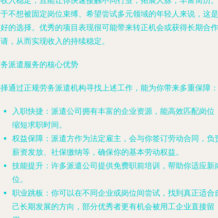
内收入稳定，且能让你快速接触不同行业，拓展人脉，丰富简历
对于不想被固定岗位束缚、希望尝试多元领域的年轻人来说，这
极好的选择。优秀的项目表现很可能带来转正机会或获得长期合
邀请，从而实现收入的持续稳定。
劳务派遣服务的核心优势
选择通过正规劳务派遣机构寻找上述工作，能为你带来多重保障
入职快捷
：派遣公司拥有丰富的企业资源，能高效匹配岗位
缩短求职时间。
权益保障
：派遣方作为法定雇主，会与你签订劳动合同，负
薪资发放、社保缴纳等，确保你的基本劳动权益。
技能提升
：许多派遣公司提供免费职前培训，帮助你适应新
位。
职业跳板
：你可以在不同企业或岗位间尝试，找到真正适合
己长期发展的方向，部分优秀者更有机会被用工企业直接留