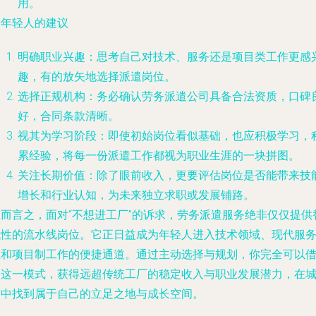
用。
给年轻人的建议
明确职业兴趣
：思考自己对技术、服务还是项目类工作更感
趣，有的放矢地选择派遣岗位。
选择正规机构
：务必确认劳务派遣公司具备合法资质，口碑
好，合同条款清晰。
视其为学习阶段
：即使初始岗位看似基础，也应积极学习，
累经验，将每一份派遣工作都视为职业生涯的一块拼图。
关注长期价值
：除了眼前收入，更要评估岗位是否能带来技
增长和行业认知，为未来独立求职或发展铺路。
总而言之，面对“不想进工厂”的诉求，劳务派遣服务绝非仅仅提供
代性的流水线岗位。它正日益成为年轻人进入技术领域、现代服
业和项目制工作的便捷通道。通过主动选择与规划，你完全可以
助这一模式，获得远超传统工厂的稳定收入与职业发展潜力，在
市中找到属于自己的立足之地与成长空间。