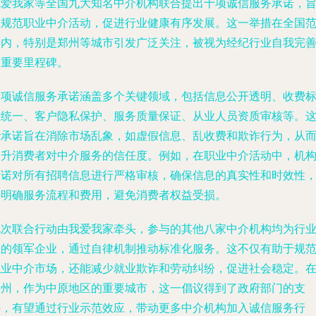
我爱我家等全国九大知名中介机构联合提出十项诚信服务承诺，
在规范职业中介活动，促进行业健康有序发展。这一举措在全国
围内，特别是郑州等城市引发广泛关注，被视为经纪行业自我完
的重要里程碑。
十项诚信服务承诺涵盖多个关键领域，包括信息公开透明、收费
准统一、客户隐私保护、服务质量保证、从业人员资质审核等。
些承诺旨在消除市场乱象，如虚假信息、乱收费和欺诈行为，从
提升消费者对中介服务的信任度。例如，在职业中介活动中，机
承诺对所有招聘信息进行严格审核，确保信息的真实性和时效性
并明确服务流程和费用，避免消费者权益受损。
此次联合行动由我爱我家牵头，参与的其他八家中介机构均为行
内的领军企业，通过自律机制推动标准化服务。这不仅有助于规
职业中介市场，还能减少就业欺诈和劳动纠纷，促进社会稳定。
郑州，作为中原地区的重要城市，这一倡议得到了政府部门的支
持，有望通过行业示范效应，带动更多中介机构加入诚信服务行