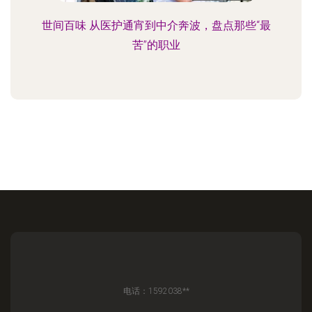
世间百味 从医护通宵到中介奔波，盘点那些“最
苦”的职业
电话：1592038**