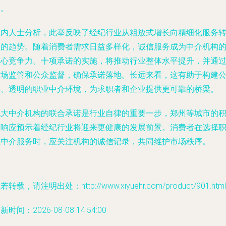
列。
业内人士分析，此举反映了经纪行业从粗放式增长向精细化服务
型的趋势。随着消费者需求日益多样化，诚信服务成为中介机构
核心竞争力。十项承诺的实施，将推动行业整体水平提升，并通
市场监管和公众监督，确保承诺落地。长远来看，这有助于构建
平、透明的职业中介环境，为求职者和企业提供更可靠的桥梁。
九大中介机构的联合承诺是行业自律的重要一步，郑州等城市的
极响应预示着经纪行业将迎来更健康的发展前景。消费者在选择
业中介服务时，应关注机构的诚信记录，共同维护市场秩序。
若转载，请注明出处：http://www.xiyuehr.com/product/901.html
新时间：2026-08-08 14:54:00