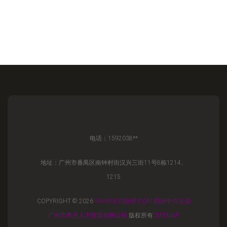
电话：1592038**
地址：广州市番禺区南钟村街汉兴三街11号8栋1214、
1215
COPYRIGHT © 2026
WWW.XIYUEHR.COM
职业中介活动
广州市希月人力资源有限公司
版权所有
SITEMAP