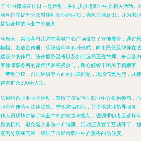
展了'全国律师宣传日'主题活动，并同步推进职业中介相关活动。
次活动旨在提升公众对律师职业的认知，强化法律意识，并为求
者提供合规的职业中介服务。
活动当天，崇阳县司法局在县城中心广场设立了宣传展台，通过
挂横幅、发放宣传册、现场咨询等多种形式，向市民普及律师在
治建设中的作用、法律服务流程以及如何选择正规律师。来自县
多家律师事务所的律师代表积极参与，耐心解答市民关于婚姻家
庭、劳动争议、合同纠纷等方面的法律问题，现场气氛热烈，共
咨询群众200余人次。
司法局结合职业中介活动，邀请了多家合法职业中介机构参与，
求职者宣传劳动法律法规、求职防骗知识，并提供就业指导服务
工作人员现场讲解了职业中介的职责与规范，强调求职者应选择
资质的机构，避免落入非法中介陷阱。活动还设置了互动环节，
过案例分享和问答，增强了市民对职业中介服务的信任度。