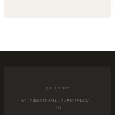
电话：1592038**
地址：广州市番禺区南钟村街汉兴三街11号8栋1214、
1215